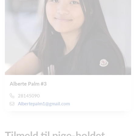
Alberte Palm #3
28145090
Albertepalm1@gmail.com
Tilmeld til pige-holdet