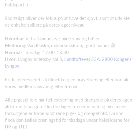
holdsport :)
Sportsligt bliver der fokus på at have det sjovt, samt at udvikle
de enkelte spillere på deres eget niveau.
Hvordan:
Vi har låneudstyr; både stav og briller
Medbring:
Vandflaske, indendørssko og godt humør 😃
Hvornår:
Torsdag, 17:00-18:30
Hvor:
Lyngby Idrætsby hal 3,
Lundtoftevej 53A, 2800 Kongens
Lyngby
.
Er du interesseret, så tilmeld dig en prøvetræning eller kontakt
vores medlemsansvarlig eller træner.
Alle pigespillere har fællestræning med drengene på deres egen
alder om tirsdagen. Om tirsdagen træner vi nemlig mix, mens
torsdagene er forbeholdt rene pige- og drengehold. Du kan
finde den fælles træningstid for tirsdage under holdsiderne for
U9
og
U11
.